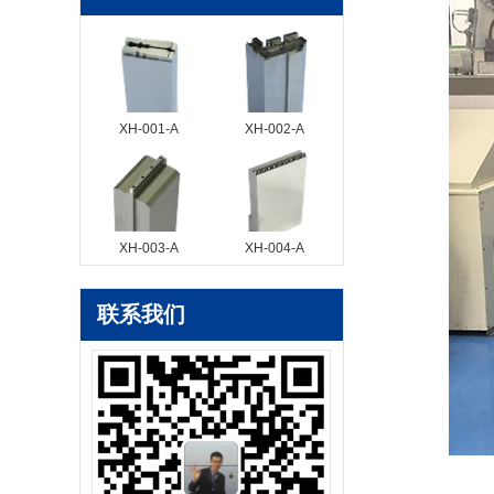
XH-001-A
XH-002-A
XH-003-A
XH-004-A
联系我们