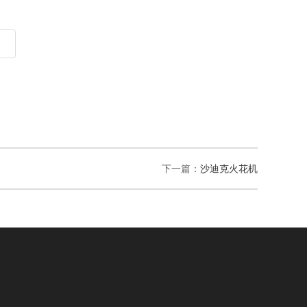
下一篇：
沙迪克火花机