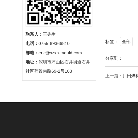
联系人：
王先生
标签：
全部
电话：
0755-89366810
邮箱：
eric@szxh-mould.com
分享到：
地址：
深圳市坪山区石井街道石井
社区荔景南路69-2号103
上一篇：
川田烘