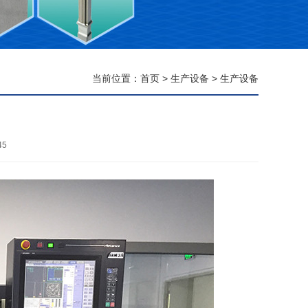
当前位置：
首页
>
生产设备
>
生产设备
45