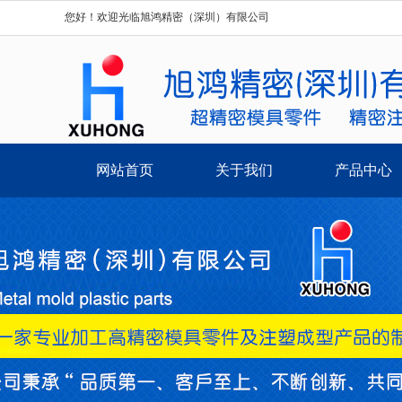
您好！欢迎光临旭鸿精密（深圳）有限公司
网站首页
关于我们
产品中心