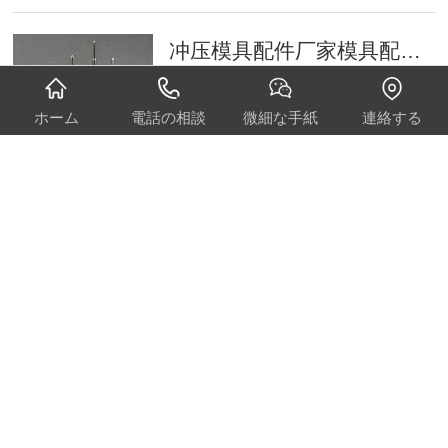
冲压模具配件厂家模具配件加工技术怎么提高？
今，现代技术的发展越来越快。如何在
这个竞争激烈的环境中提高冲压…
ホーム
電話の相談
微細な手紙
連絡する
时间：2019-02-23
塑胶模具零件厂家说说冲针的加工制造过程
在塑胶模具零件厂家其中比较常用的就
是司筒、顶针这两个配件了，但…
时间：2019-02-23
决定五金模具配件的使用寿命的加工工艺
五金模具配件的冲压寿命与加工工艺密
切相关，只要模具的设计及制造…
时间：2019-02-23