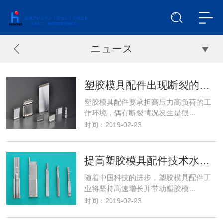
ニュース
塑胶模具配件出现断裂的原因
塑胶模具配件要承担高压力高负荷的工
作环境，偶有断裂情况发生是很…
时间：2019-02-23
提高塑胶模具配件技术水平的方法
随着中国科技的进步，塑胶模具配件工
业将坚持高速增长并带动塑胶模…
时间：2019-02-23